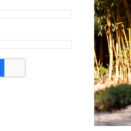
Prénom
*
Email
*
Description
*