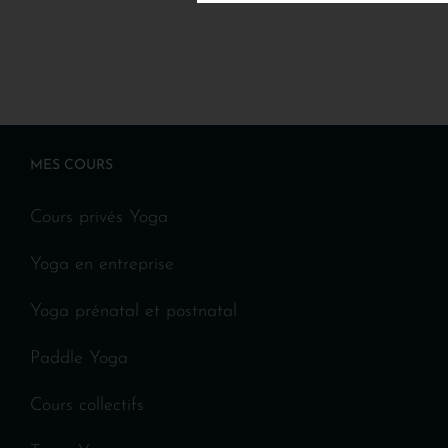
MES COURS
Cours privés Yoga
Yoga en entreprise
Yoga prénatal et postnatal
Paddle Yoga
Cours collectifs