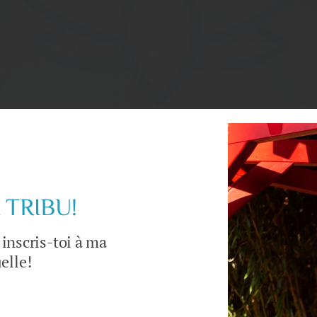
 question ou envoyez votre demande d
 TRIBU!
 inscris-toi à ma
Nom
*
elle!