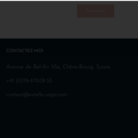
Contactez
CONTACTEZ-MOI
Avenue de Bel-Air 55a, Chêne-Bourg, Suisse
+41 (0)76.478.09.53
contact@estelle-yoga.com