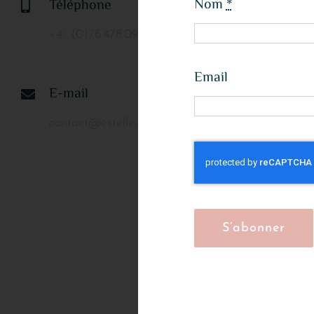
Nom
*
Téléphone
+41 (0)76.478.09.53
Email
E-mail
contact@estelle-yoga.com
S’abonner